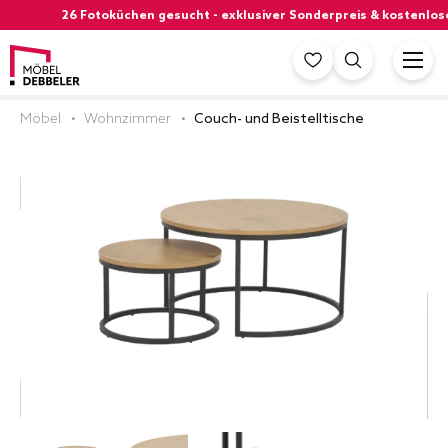
26 Fotoküchen gesucht - exklusiver Sonderpreis & kostenlose
Möbel
Wohnzimmer
Couch- und Beistelltische