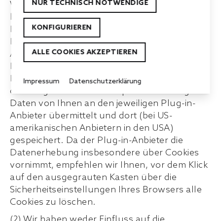
NUR TECHNISCH NOTWENDIGE
Website unseres Online-Angebots aufgerufen
haben. Zudem werden die unter § 3 dieser
KONFIGURIEREN
Erklärung genannten Daten übermittelt. Im
Fall von Facebook und Xing wird nach
ALLE COOKIES AKZEPTIEREN
Angaben der jeweiligen Anbieter in
Deutschland die IP-Adresse sofort nach
Erhebung anonymisiert. Durch die Aktivierung
Impressum
Datenschutzerklärung
des Plug-ins werden also personenbezogene
Daten von Ihnen an den jeweiligen Plug-in-
Anbieter übermittelt und dort (bei US-
amerikanischen Anbietern in den USA)
gespeichert. Da der Plug-in-Anbieter die
Datenerhebung insbesondere über Cookies
vornimmt, empfehlen wir Ihnen, vor dem Klick
auf den ausgegrauten Kasten über die
Sicherheitseinstellungen Ihres Browsers alle
Cookies zu löschen.
(2) Wir haben weder Einfluss auf die