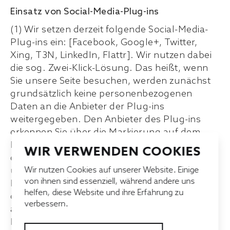
Einsatz von Social-Media-Plug-ins
(1) Wir setzen derzeit folgende Social-Media-
Plug-ins ein: [Facebook, Google+, Twitter,
Xing, T3N, LinkedIn, Flattr]. Wir nutzen dabei
die sog. Zwei-Klick-Lösung. Das heißt, wenn
Sie unsere Seite besuchen, werden zunächst
grundsätzlich keine personenbezogenen
Daten an die Anbieter der Plug-ins
weitergegeben. Den Anbieter des Plug-ins
erkennen Sie über die Markierung auf dem
Kasten über seinen Anfangsbuchstaben oder
WIR VERWENDEN COOKIES
das Logo. Wir eröffnen Ihnen die Möglichkeit,
über den Button direkt mit dem Anbieter des
Wir nutzen Cookies auf unserer Website. Einige
von ihnen sind essenziell, während andere uns
Plug-ins zu kommunizieren. Nur wenn Sie auf
helfen, diese Website und ihre Erfahrung zu
das markierte Feld klicken und es dadurch
verbessern.
aktivieren, erhält der Plug-in-Anbieter die
Information, dass Sie die entsprechende