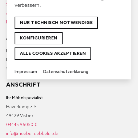
Service
verbessern.
Aktuelles
Newsletter Anmeldung
NUR TECHNISCH NOTWENDIGE
KONFIGURIEREN
ÖFFNUNGSZEITEN
Mo-Fr. 9:00 – 18:00 Uhr
ALLE COOKIES AKZEPTIEREN
Do. 9:00 – 19:00 Uhr
Sa. 9:00 – 16:00 Uhr
Impressum
Datenschutzerklärung
ANSCHRIFT
Ihr Möbelspezialist
Haverkamp 3-5
49429 Visbek
04445 96050-0
info@moebel-debbeler.de