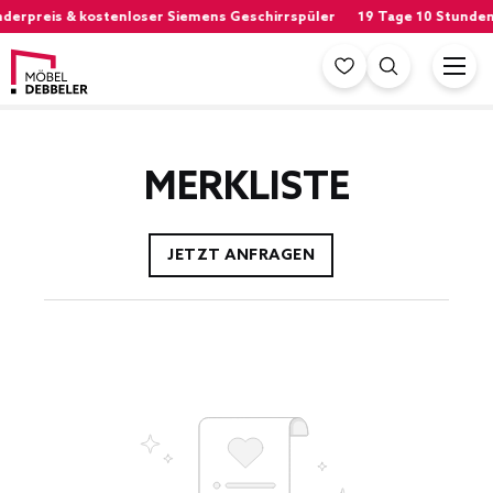
nderpreis & kostenloser Siemens Geschirrspüler
19 Tage 10 Stunden
MERKLISTE
JETZT ANFRAGEN