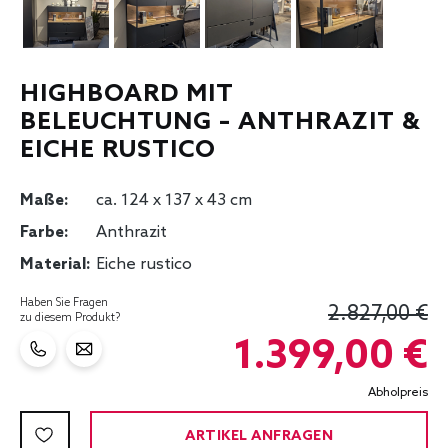
HIGHBOARD MIT
BELEUCHTUNG – ANTHRAZIT &
EICHE RUSTICO
Maße:
ca. 124 x 137 x 43 cm
Farbe:
Anthrazit
Material:
Eiche rustico
Haben Sie Fragen
2.827,00 €
zu diesem Produkt?
1.399,00 €
Abholpreis
ARTIKEL ANFRAGEN