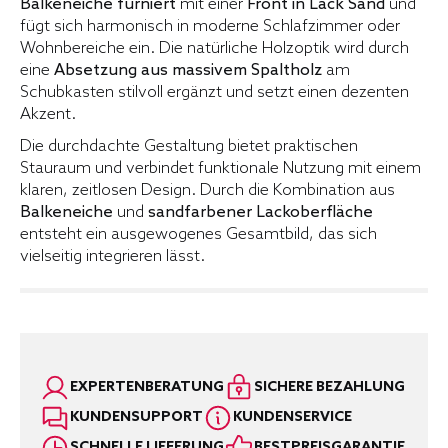
Balkeneiche furniert
mit einer
Front in Lack Sand
und
fügt sich harmonisch in moderne Schlafzimmer oder
Wohnbereiche ein. Die natürliche Holzoptik wird durch
eine
Absetzung aus massivem Spaltholz
am
Schubkasten stilvoll ergänzt und setzt einen dezenten
Akzent.
Die durchdachte Gestaltung bietet praktischen
Stauraum und verbindet funktionale Nutzung mit einem
klaren, zeitlosen Design. Durch die Kombination aus
Balkeneiche
und
sandfarbener Lackoberfläche
entsteht ein ausgewogenes Gesamtbild, das sich
vielseitig integrieren lässt.
EXPERTENBERATUNG
SICHERE BEZAHLUNG
KUNDENSUPPORT
KUNDENSERVICE
SCHNELLE LIEFERUNG
BESTPREISGARANTIE