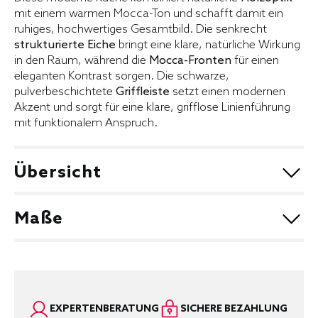
mit einem warmen Mocca-Ton und schafft damit ein
ruhiges, hochwertiges Gesamtbild. Die senkrecht
strukturierte Eiche
bringt eine klare, natürliche Wirkung
in den Raum, während die
Mocca-Fronten
für einen
eleganten Kontrast sorgen. Die schwarze,
pulverbeschichtete
Griffleiste
setzt einen modernen
Akzent und sorgt für eine klare, grifflose Linienführung
mit funktionalem Anspruch.
Übersicht
Front:
Anna 149 Natural Oak senkrecht / Amelie
Maße
157 Mocca
Korpus / Sockel / Borde:
131 Natural Oak
Ca. 367,2 x 166,6cm
Arbeitsplatte:
942 Natural Oak
Wange / Nischenverkleidung:
580 Mocca
EXPERTENBERATUNG
SICHERE BEZAHLUNG
Griff:
985_456 LP-Griffleiste Schwarz gepulvert