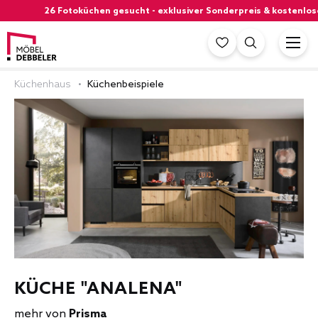
26 Fotoküchen gesucht - exklusiver Sonderpreis & kostenloser S
Küchenhaus
Küchenbeispiele
KÜCHE "ANALENA"
mehr von
Prisma