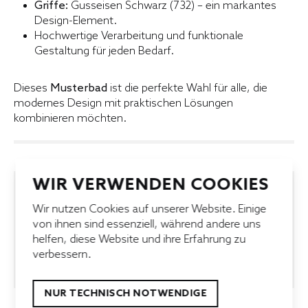
Griffe:
Gusseisen Schwarz (732) – ein markantes
Design-Element.
Hochwertige Verarbeitung und funktionale
Gestaltung für jeden Bedarf.
Dieses
Musterbad
ist die perfekte Wahl für alle, die
modernes Design mit praktischen Lösungen
kombinieren möchten.
WIR VERWENDEN COOKIES
Wir nutzen Cookies auf unserer Website. Einige
EXPERTENBERATUNG
SICHERE BEZAHLUNG
von ihnen sind essenziell, während andere uns
KUNDENSUPPORT
KUNDENSERVICE
helfen, diese Website und ihre Erfahrung zu
SCHNELLE LIEFERUNG
BESTPREISGARANTIE
verbessern.
NUR TECHNISCH NOTWENDIGE