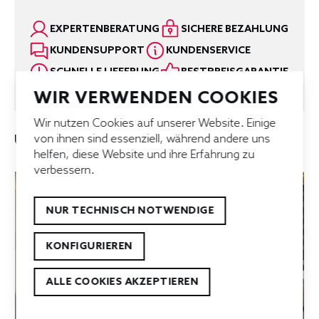
Arbeitsplatte:
781 Marmor Venato Bianco NB
EXPERTENBERATUNG
SICHERE BEZAHLUNG
Armaturen:
2 × Sottile 1 Bad, schwarz matt
KUNDENSUPPORT
KUNDENSERVICE
Spiegel:
2 × mit seitlicher Facette, Farbe 106 Weiß,
SCHNELLE LIEFERUNG
BESTPREISGARANTIE
B 600 mm, H 720 mm
WIR VERWENDEN COOKIES
Waschtische:
2 × STAR 550, Weiß Hochglanz
Wir nutzen Cookies auf unserer Website. Einige
UNSERE TOP-ANGEBOTE
von ihnen sind essenziell, während andere uns
helfen, diese Website und ihre Erfahrung zu
verbessern.
NUR TECHNISCH NOTWENDIGE
KONFIGURIEREN
ALLE COOKIES AKZEPTIEREN