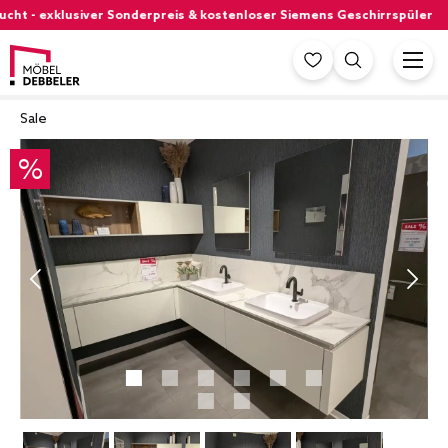
ht - exklusiver Sonderpreis & kostenloser Siemens Geschirrspüler
Sale
%