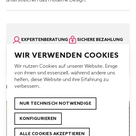
unterstreichen das moderne Design.
EXPERTENBERATUNG
SICHERE BEZAHLUNG
KUNDENSUPPORT
KUNDENSERVICE
WIR VERWENDEN COOKIES
SCHNELLE LIEFERUNG
BESTPREISGARANTIE
Wir nutzen Cookies auf unserer Website. Einige
von ihnen sind essenziell, während andere uns
helfen, diese Website und ihre Erfahrung zu
verbessern.
UNSERE TOP-ANGEBOTE
NUR TECHNISCH NOTWENDIGE
KONFIGURIEREN
ALLE COOKIES AKZEPTIEREN