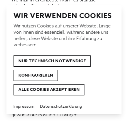
Wohnzimmerkonzepten kann es praktisch
sein, den Sessel einfach zu drehen, um den
Blickwinkel zu ändern. Viele Modelle bieten
WIR VERWENDEN COOKIES
eine 360-Grad-Drehfunktion, sodass ihr euch
ohne aufzustehen bequem umschauen
Wir nutzen Cookies auf unserer Website. Einige
könnt.
von ihnen sind essenziell, während andere uns
helfen, diese Website und ihre Erfahrung zu
✔ Vorteile eines drehbaren Relaxsessels:
verbessern.
• Flexibilität beim Sitzen und Bewegen im
Raum
NUR TECHNISCH NOTWENDIGE
• Ideal, um den Blickwinkel schnell zu
ändern
KONFIGURIEREN
• Praktisch in großen Räumen oder offenen
Wohnkonzepten
ALLE COOKIES AKZEPTIEREN
Tipp:
Ein drehbarer Relaxsessel ist besonders
in multifunktionalen Wohnräumen eine
Impressum
Datenschutzerklärung
großartige Wahl, um euch jederzeit in die
gewünschte Position zu bringen.